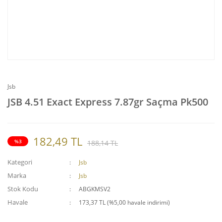
Jsb
JSB 4.51 Exact Express 7.87gr Saçma Pk500
182,49 TL
%3
188,14 TL
Kategori
Jsb
Marka
Jsb
Stok Kodu
ABGKMSV2
Havale
173,37 TL (%5,00 havale indirimi)