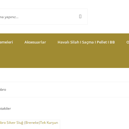
emeleri
Aksesuarlar
Havalı Silah I Saçma I Pellet I BB
O
bro
ktakiler