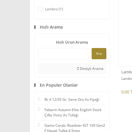
Lambro (1)
Hızlı Arama
Hızlı Ürün Arama
Ara
Detaylı Arama
Lamb
Lambro
En Populer Olanlar
0,00 
Rc 4 12/35 Gr. Serie Oro Av Fişeği
Fabarm Autumn Elite English Stock
Çifte Yivsiz Av Tüfeği
Gamo Carab. Roadster IGT 10X Gen2
F Havalı Tüfek 4.5mm