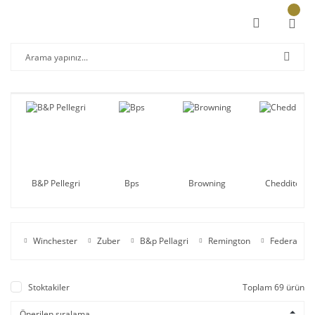
B&P Pellegri
Bps
Browning
Cheddite
Winchester
Zuber
B&p Pellagri
Remington
Federal
Stoktakiler
Toplam 69 ürün