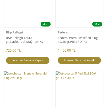
YENİ
YENİ
B&p Pellagri
Federal
B&P Pellagri 12/40
Federal Premium Rifled Slug
gr.BlackShock Mağnum Av
12/28 gr.PB127 DPRS
Fişeği
725,00 TL
1.400,00 TL
İnternet Satışına Kapalı
İnternet Satışına Kapalı