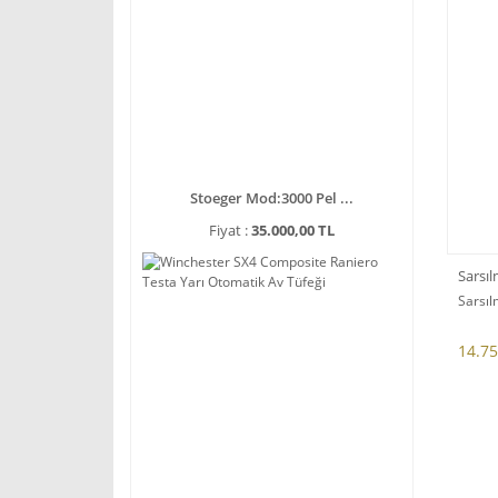
Stoeger Mod:3000 Pel ...
Fiyat :
35.000,00 TL
Sarsı
Sarsı
14.75