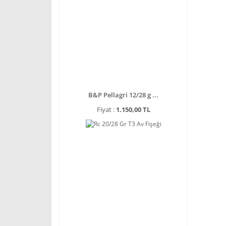
B&P Pellagri 12/28 g ...
Fiyat :
1.150,00 TL