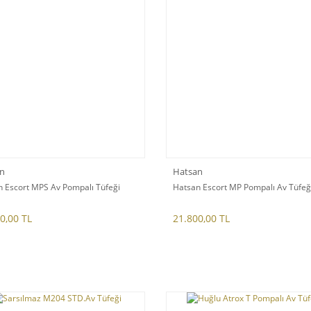
n
Hatsan
 Escort MPS Av Pompalı Tüfeği
Hatsan Escort MP Pompalı Av Tüfeğ
0,00 TL
21.800,00 TL