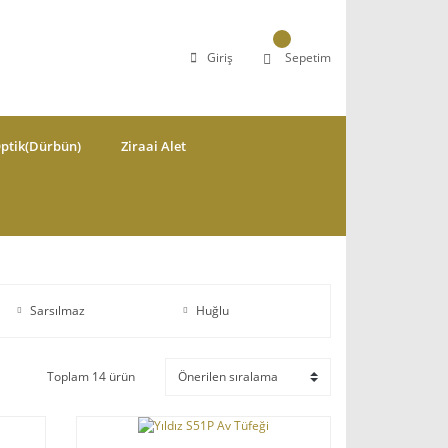
Giriş
Sepetim
ptik(Dürbün)
Ziraai Alet
Sarsılmaz
Huğlu
Toplam 14 ürün