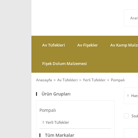
Av Tüfekleri
Av Fişekler
Av Kamp Malz
Fişek Dolum Malzemesi
Anasayfa
Av Tüfekleri
Yerli Tüfekler
Pompalı
Ürün Grupları
Hat
Pompalı
Sto
Yerli Tüfekler
Tüm Markalar