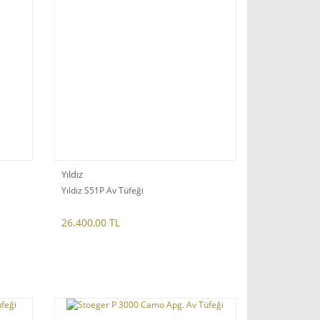
Yıldız
Yıldız S51P Av Tüfeği
26.400,00 TL