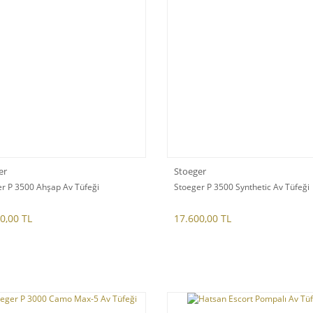
er
Stoeger
r P 3500 Ahşap Av Tüfeği
Stoeger P 3500 Synthetic Av Tüfeği
0,00 TL
17.600,00 TL