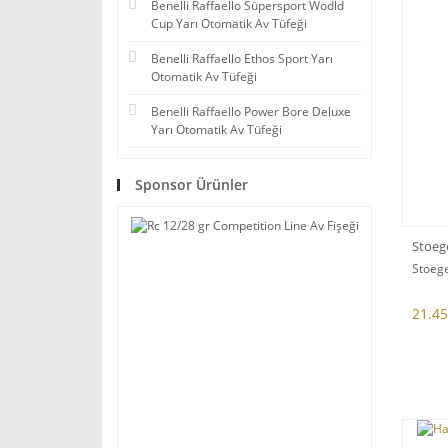
Benelli Raffaello Süpersport Wodld
Cup Yarı Otomatik Av Tüfeği
Benelli Raffaello Ethos Sport Yarı
Otomatik Av Tüfeği
Benelli Raffaello Power Bore Deluxe
Yarı Otomatik Av Tüfeği
Sponsor Ürünler
Stoeg
Stoeg
21.45