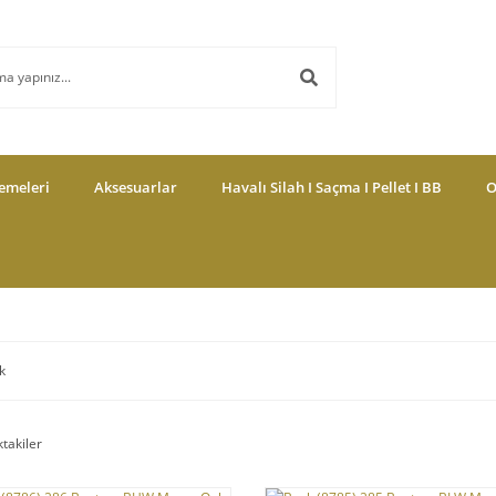
emeleri
Aksesuarlar
Havalı Silah I Saçma I Pellet I BB
O
k
ktakiler