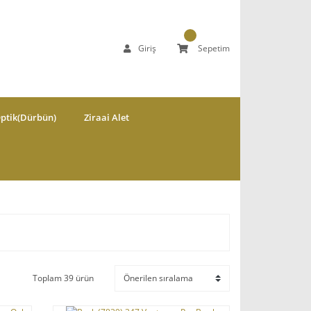
Giriş
Sepetim
ptik(Dürbün)
Ziraai Alet
Toplam 39 ürün