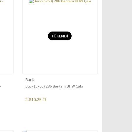
TÜKENDİ
Buck
-
Buck (5763) 286 Bantam BHW Çakı
2.810,25 TL