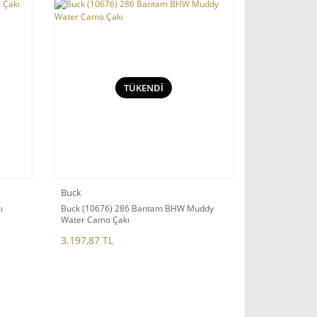
TÜKENDİ
Buck
ı
Buck (10676) 286 Bantam BHW Muddy
Water Camo Çakı
3.197,87 TL