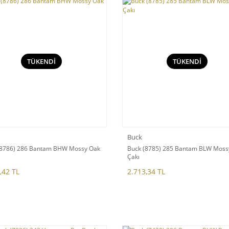
TÜKENDİ
TÜKENDİ
Buck
(8786) 286 Bantam BHW Mossy Oak
Buck (8785) 285 Bantam BLW Moss
Çakı
,42 TL
2.713,34 TL