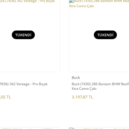
TÜKENDİ
TÜKENDİ
Buck
7836) 342 Vantage - Pro Bıçak
Buck (7430) 286 Bantam BHW Real
Xtra Camo Çakı
,05 TL
3.197,87 TL