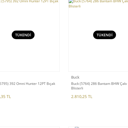
TÜKENDİ
TÜKENDİ
Buck
(5795) 392 Omni Hunter 12PT Bıçak
Buck (5764) 286 Bantam BHW Çakı 
Blisterli
,35 TL
2.810,25 TL