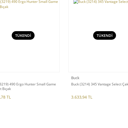
TÜKENDİ
TÜKENDİ
Buck
(3219) 490 Ergo Hunter Small Game
Buck (3214) 345 Vantage Select Çak
ct Bıçak
,78 TL
3.633,94 TL