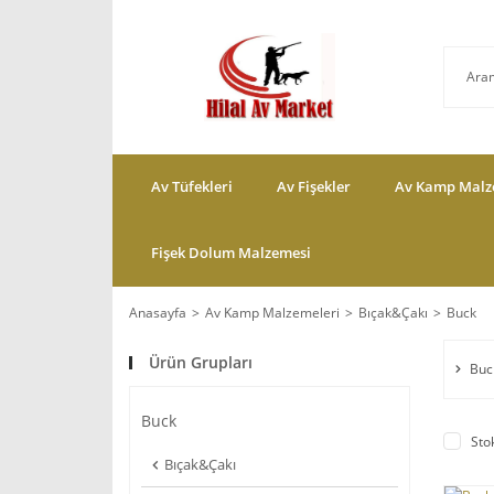
Av Tüfekleri
Av Fişekler
Av Kamp Malz
Fişek Dolum Malzemesi
Anasayfa
Av Kamp Malzemeleri
Bıçak&Çakı
Buck
Ürün Grupları
Buc
Buck
Sto
Bıçak&Çakı