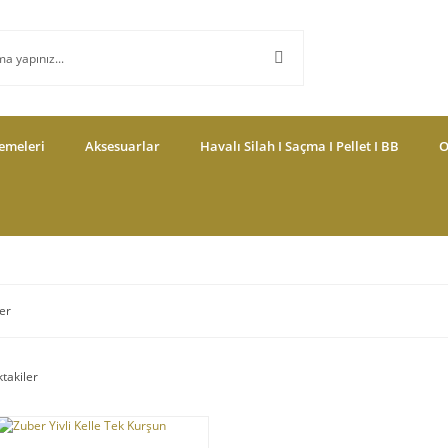
emeleri
Aksesuarlar
Havalı Silah I Saçma I Pellet I BB
O
er
ktakiler