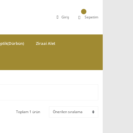
Giriş
Sepetim
ptik(Dürbün)
Ziraai Alet
Toplam 1 ürün