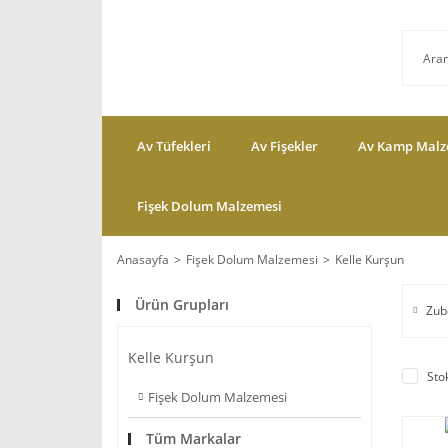
Av Tüfekleri
Av Fişekler
Av Kamp Malz
Fişek Dolum Malzemesi
Anasayfa
Fişek Dolum Malzemesi
Kelle Kurşun
Ürün Grupları
Zub
Kelle Kurşun
Sto
Fişek Dolum Malzemesi
Tüm Markalar