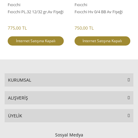
Fıocchi
Fıocchi
Fıocchi PL.32 12/32 gr.Av Fişeği
Fıocchi Hv 0/4 BB Av Fişeği
775,00 TL
750,00 TL
İnternet Satışına Kapalı
İnternet Satışına Kapalı
KURUMSAL
ALIŞVERİŞ
ÜYELİK
Sosyal Medya