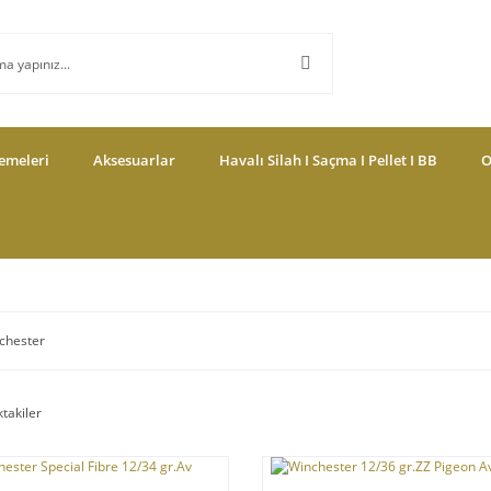
emeleri
Aksesuarlar
Havalı Silah I Saçma I Pellet I BB
O
chester
ktakiler