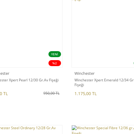
YENİ
%2
ester
Winchester
ster Xpert Pearl 12/30 Gr.Av Fişeği
Winchester Xpert Emerald 12/34 Gr
Fişeği
0 TL
1.175,00 TL
950,00 TL