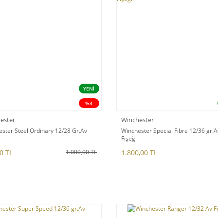
YENİ
%3
ester
Winchester
ster Steel Ordinary 12/28 Gr.Av
Winchester Special Fibre 12/36 gr.A
Fişeği
0 TL
1.800,00 TL
1.000,00 TL