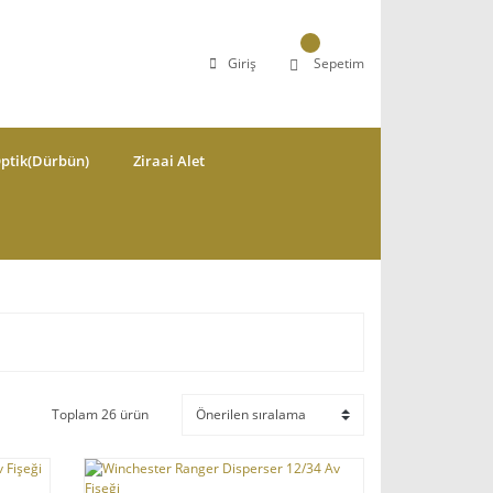
Giriş
Sepetim
ptik(Dürbün)
Ziraai Alet
Toplam 26 ürün