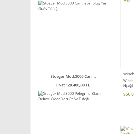
Winch
Stoeger Mod:3000 Can ...
Winche
Fiyat :
28.400,00 TL
Fişeği
950,0