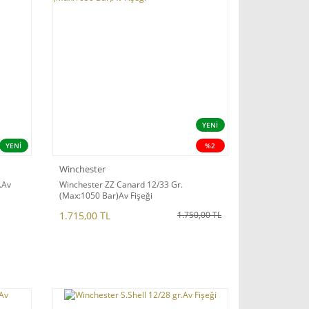
YENİ
YENİ
%2
Winchester
.Av
Winchester ZZ Canard 12/33 Gr.
(Max:1050 Bar)Av Fişeği
1.715,00 TL
1.750,00 TL