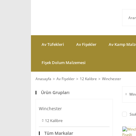
Av Tüfekleri
Av Fişekler
Av Kamp Malz
Fişek Dolum Malzemesi
Anasayfa
Av Fişekler
12 Kalibre
Winchester
Ürün Grupları
Win
Winchester
Sto
12 Kalibre
Tüm Markalar