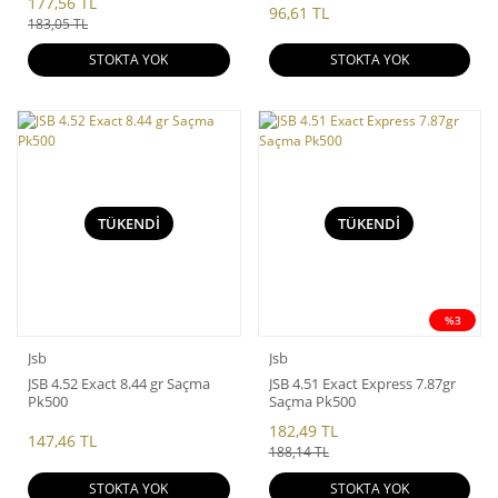
177,56 TL
96,61 TL
183,05 TL
STOKTA YOK
STOKTA YOK
TÜKENDİ
TÜKENDİ
%3
Jsb
Jsb
JSB 4.52 Exact 8.44 gr Saçma
JSB 4.51 Exact Express 7.87gr
Pk500
Saçma Pk500
182,49 TL
147,46 TL
188,14 TL
STOKTA YOK
STOKTA YOK