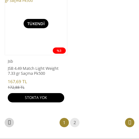
TÜKENDİ
%3
Jsb
JSB 4.49 Match Light Weight
7.33 gr Saçma Pk500
167,69 TL
172,88 TL
STOKTA YOK
1
2