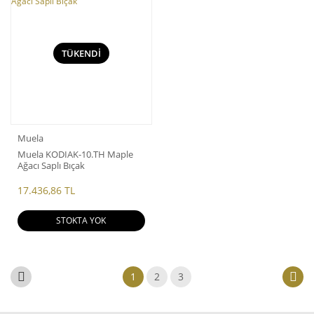
TÜKENDİ
Muela
Muela KODIAK-10.TH Maple
Ağacı Saplı Bıçak
17.436,86 TL
STOKTA YOK
1
2
3