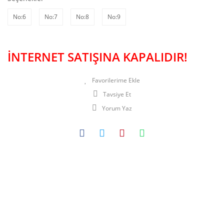
No:6
No:7
No:8
No:9
İNTERNET SATIŞINA KAPALIDIR!
Tavsiye Et
Yorum Yaz