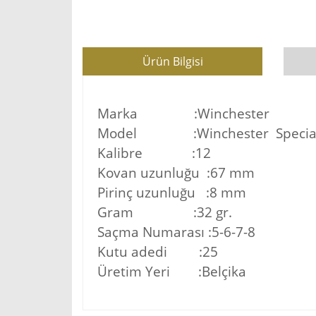
Ürün Bilgisi
Marka :Winchester
Model :Winchester Special F
Kalibre :12
Kovan uzunluğu :67 mm
Pirinç uzunluğu :8 mm
Gram :32 gr.
Saçma Numarası :5-6-7-8
Kutu adedi :25
Üretim Yeri :Belçika