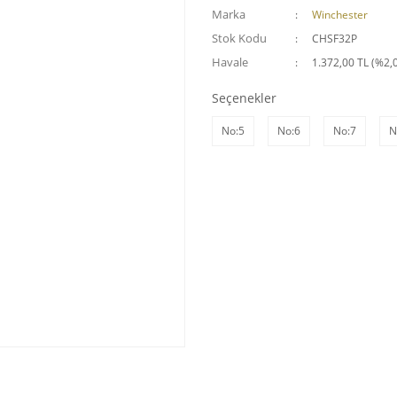
Marka
Winchester
Stok Kodu
CHSF32P
Havale
1.372,00 TL (%2,0
Seçenekler
No:5
No:6
No:7
N