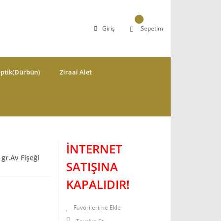
Giriş
Sepetim
ptik(Dürbün)
Ziraai Alet
İNTERNET
gr.Av Fişeği
SATIŞINA
KAPALIDIR!