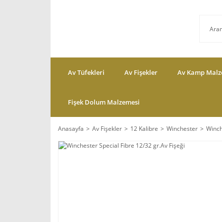
Av Tüfekleri
Av Fişekler
Av Kamp Malz
Fişek Dolum Malzemesi
Anasayfa
Av Fişekler
12 Kalibre
Winchester
Winch