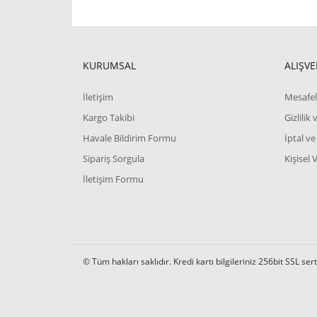
Bu ürünün fiyat bilgisi, resim, ürün açıklamalarında 
Görüş ve önerileriniz için teşekkür ederiz.
Ürün resmi kalitesiz, bozuk veya görüntülenemiyor.
KURUMSAL
ALIŞVE
Ürün açıklamasında eksik bilgiler bulunuyor.
İletişim
Mesafel
Ürün bilgilerinde hatalar bulunuyor.
Kargo Takibi
Gizlilik
Ürün fiyatı diğer sitelerden daha pahalı.
Havale Bildirim Formu
İptal ve
Bu ürüne benzer farklı alternatifler olmalı.
Sipariş Sorgula
Kişisel 
İletişim Formu
© Tüm hakları saklıdır. Kredi kartı bilgileriniz 256bit SSL ser