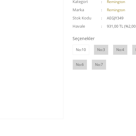
Kategori
Remington
Marka
Remington
Stok Kodu
AEGJY349
Havale
931,00 TL (%2,00 
Seçenekler
No:10
No:3
No:4
No:6
No:7