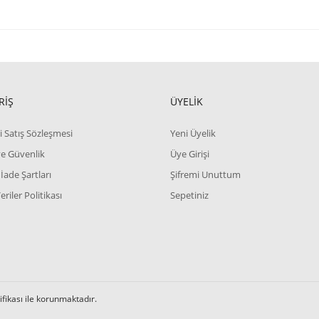
ve diğer konularda yetersiz gördüğünüz noktaları öneri formunu kullanarak tara
Bu ürüne ilk yorumu siz yapın!
RİŞ
ÜYELİK
Yorum Yaz
i Satış Sözleşmesi
Yeni Üyelik
 ve Güvenlik
Üye Girişi
 İade Şartları
Şifremi Unuttum
Veriler Politikası
Sepetiniz
Gönder
tifikası ile korunmaktadır.