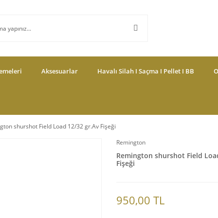
emeleri
Aksesuarlar
Havalı Silah I Saçma I Pellet I BB
O
ton shurshot Field Load 12/32 gr.Av Fişeği
Remington
Remington shurshot Field Load
Fişeği
950,00 TL