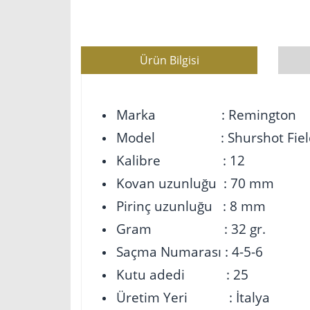
Ürün Bilgisi
Marka : Remington
Model : Shurshot Field
Kalibre : 12
Kovan uzunluğu : 70 mm
Pirinç uzunluğu : 8 mm
Gram : 32 gr.
Saçma Numarası : 4-5-6
Kutu adedi : 25
Üretim Yeri : İtalya