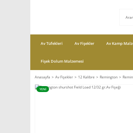
Av Tüfekleri
Av Fişekler
Av Kamp Malz
Fişek Dolum Malzemesi
Anasayfa
Av Fişekler
12 Kalibre
Remington
Reming
YENİ