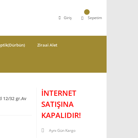
Giriş
Sepetim
ptik(Dürbün)
Ziraai Alet
İNTERNET
 12/32 gr.Av
SATIŞINA
KAPALIDIR!
Aynı Gün Kargo