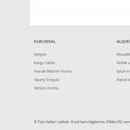
Bu ürünün fiyat bilgisi, resim, ürün açıklamalarında 
Görüş ve önerileriniz için teşekkür ederiz.
Ürün resmi kalitesiz, bozuk veya görüntülenemiyor.
KURUMSAL
ALIŞVE
Ürün açıklamasında eksik bilgiler bulunuyor.
İletişim
Mesafel
Ürün bilgilerinde hatalar bulunuyor.
Kargo Takibi
Gizlilik
Ürün fiyatı diğer sitelerden daha pahalı.
Havale Bildirim Formu
İptal ve
Bu ürüne benzer farklı alternatifler olmalı.
Sipariş Sorgula
Kişisel 
İletişim Formu
© Tüm hakları saklıdır. Kredi kartı bilgileriniz 256bit SSL ser