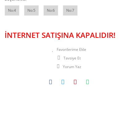
No:4
No:5
No:6
No:7
İNTERNET SATIŞINA KAPALIDIR!
Tavsiye Et
Yorum Yaz