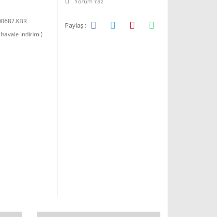
Yorum Yaz
00687.KBR
Paylaş :
havale indirimi)