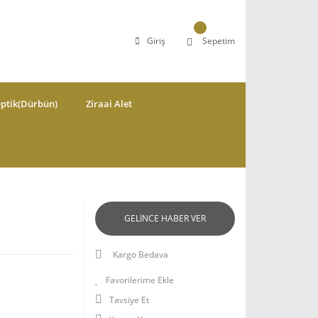
Giriş
Sepetim
ptik(Dürbün)
Ziraai Alet
GELİNCE HABER VER
Kargo Bedava
Tavsiye Et