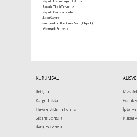
Bıçak Uzunluğu:
18 cm
Bıçak Tipi:
Testere
Bıçak:
Karbon çelik
Sap:
Kayın
Güvenlik Halkası:
Var (Klipsli)
Menşei:
Fransa
Bu ürünün fiyat bilgisi, resim, ürün açıklamalarında 
Görüş ve önerileriniz için teşekkür ederiz.
Ürün resmi kalitesiz, bozuk veya görüntülenemiyor.
KURUMSAL
ALIŞVE
Ürün açıklamasında eksik bilgiler bulunuyor.
İletişim
Mesafel
Ürün bilgilerinde hatalar bulunuyor.
Kargo Takibi
Gizlilik
Ürün fiyatı diğer sitelerden daha pahalı.
Havale Bildirim Formu
İptal ve
Bu ürüne benzer farklı alternatifler olmalı.
Sipariş Sorgula
Kişisel 
İletişim Formu