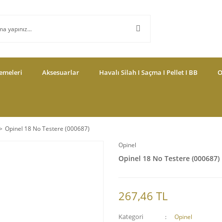
emeleri
Aksesuarlar
Havalı Silah I Saçma I Pellet I BB
O
Opinel 18 No Testere (000687)
Opinel
Opinel 18 No Testere (000687)
267,46 TL
Kategori
Opinel