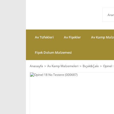
Av Tüfekleri
Av Fişekler
Av Kamp Malz
Fişek Dolum Malzemesi
Anasayfa
Av Kamp Malzemeleri
Bıçak&Çakı
Opinel