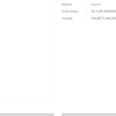
Marka
Opinel
Stok Kodu
03.1.OPI.000000
Havale
254,08 TL (%5,00 