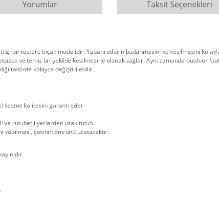
Yorumlar
Taksit Seçenekleri
tiği bir testere bıçak modelidir. Yabani otların budanmasını ve kesilmesini kolay
etsizce ve temiz bir şekilde kesilmesine olanak sağlar. Aynı zamanda outdoor faali
dığı taktirde kolayca değiştirilebilir.
kesme kalitesini garanti eder.
i ve rutubetli yerlerden uzak tutun.
ni yapılması, çakının ömrünü uzatacaktır.
ayın dır.
.
.