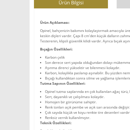
Ürün Bilgisi
Ürün Açıklaması:
Opinel, bahçenizin bakımını kolaylaştırmak amacıyla üret
keskin dişleri vardır. Çapı 8 cm'den küçük dalların zahm
Testerenin, klipsli güvenlik kilidi vardır. Ayrıca bıçak aşın
Bıçağın Özellikleri:
Karbon çelik
Son derece sert yapıda olduğundan dolayı mükemmel 
Aşınma direnci yüksektir ve bilenmesi kolaydır.
Karbon, kolaylıkla paslanıp aşınabilir. Bu yüzden neml
Bıçağı kullandıktan sonra silme ve yağlama işlemleri
Tutma Sapının Özellikleri:
Opinel tutma saplarında en çok kullanılan ağaç türü, k
Sert, dayanıklı ve çalışılması kolaydır.
Homojen bir görünüme sahiptir.
Renk tonları açık pembe ve açık sarı arasında değişir
Çok sayıda küçük ve koyu renkte tire desenleri vardır
Renksiz vernik kullanılmıştır.
Teknik Özellikleri: