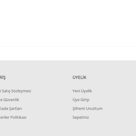
ve diğer konularda yetersiz gördüğünüz noktaları öneri formunu kullanarak tara
Bu ürüne ilk yorumu siz yapın!
RİŞ
ÜYELİK
Yorum Yaz
i Satış Sözleşmesi
Yeni Üyelik
 ve Güvenlik
Üye Girişi
 İade Şartları
Şifremi Unuttum
Veriler Politikası
Sepetiniz