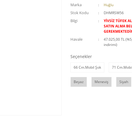
Marka
Huğlu
Stok Kodu
DHMRSW56
Bilgi
YİVSİZ TÜFEK A
SATIN ALMA BE
GEREKMEKTEDİ
Havale
47.025,00 TL (%5
indirimi)
Seçenekler
66 Cm.Mobil Şok
71 Cm.Mobi
Beyaz
Meneviş
Siyah