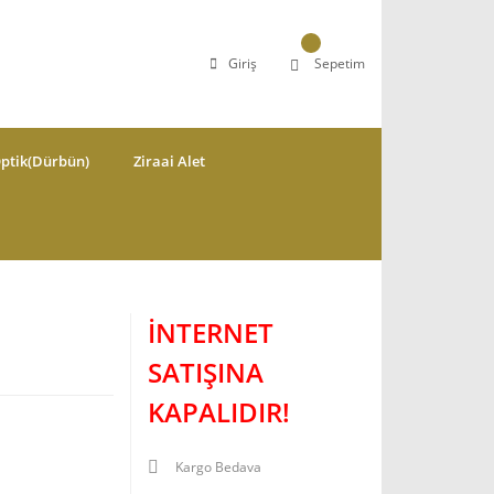
Giriş
Sepetim
ptik(Dürbün)
Ziraai Alet
İNTERNET
SATIŞINA
KAPALIDIR!
Kargo Bedava