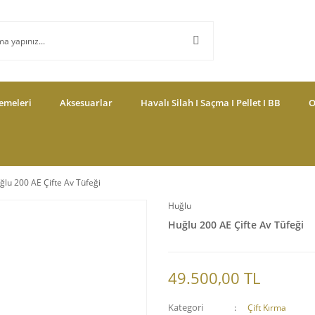
emeleri
Aksesuarlar
Havalı Silah I Saçma I Pellet I BB
O
ğlu 200 AE Çifte Av Tüfeği
Huğlu
Huğlu 200 AE Çifte Av Tüfeği
49.500,00 TL
Kategori
Çift Kırma