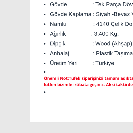
Gövde : Tek Parça Dövm
Gövde Kaplama : Siyah -Beyaz 
Namlu : 4140 Çelik Dolu M
Ağırlık : 3.400 Kg.
Dipçik : Wood (Ahşap)
Anbalaj : Plastik Taşıma 
Üretim Yeri : Türkiye
Önemli Not:Tüfek siparişinizi tamamladıktan
lütfen bizimle irtibata geçiniz. Aksi taktirde
Bu ürünün fiyat bilgisi, resim, ürün açıklamalarında 
Görüş ve önerileriniz için teşekkür ederiz.