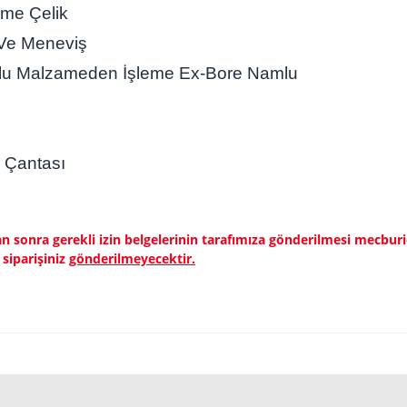
e Çelik
Ve Meneviş
alzameden İşleme Ex-Bore Namlu
Çantası
 sonra gerekli izin belgelerinin tarafımıza gönderilmesi mecburidi
 siparişiniz
gönderilmeyecektir
.
ve diğer konularda yetersiz gördüğünüz noktaları öneri formunu kullanarak tara
Bu ürüne ilk yorumu siz yapın!