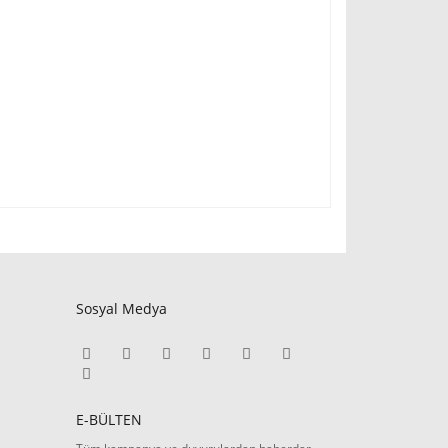
fımıza iletebilirsiniz.
Sosyal Medya
E-BÜLTEN