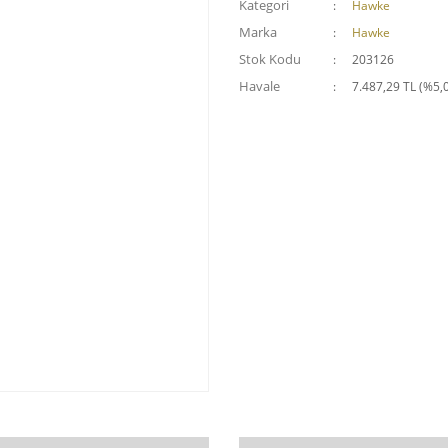
Kategori
Hawke
Marka
Hawke
Stok Kodu
203126
Havale
7.487,29 TL (%5,0