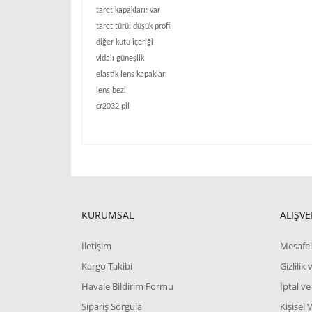
taret kapakları: var
taret türü: düşük profil
diğer kutu içeriği
vidalı güneşlik
elastik lens kapakları
lens bezi
cr2032 pil
Bu ürünün fiyat bilgisi, resim, ürün açıklamalarında 
Görüş ve önerileriniz için teşekkür ederiz.
Ürün resmi kalitesiz, bozuk veya görüntülenemiyor.
KURUMSAL
ALIŞVE
Ürün açıklamasında eksik bilgiler bulunuyor.
İletişim
Mesafel
Ürün bilgilerinde hatalar bulunuyor.
Kargo Takibi
Gizlilik
Ürün fiyatı diğer sitelerden daha pahalı.
Havale Bildirim Formu
İptal ve
Bu ürüne benzer farklı alternatifler olmalı.
Sipariş Sorgula
Kişisel 