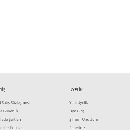
ve diğer konularda yetersiz gördüğünüz noktaları öneri formunu kullanarak tara
Bu ürüne ilk yorumu siz yapın!
RİŞ
ÜYELİK
Yorum Yaz
i Satış Sözleşmesi
Yeni Üyelik
 ve Güvenlik
Üye Girişi
 İade Şartları
Şifremi Unuttum
Veriler Politikası
Sepetiniz