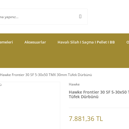
emeleri
Aksesuarlar
Havalı Silah I Saçma I Pellet I BB
O
Hawke Frontier 30 SF 5-30x50 TMX 30mm Tüfek Dürbünü
Hawke
Hawke Frontier 30 SF 5-30x5
Tüfek Dürbünü
7.881,36 TL