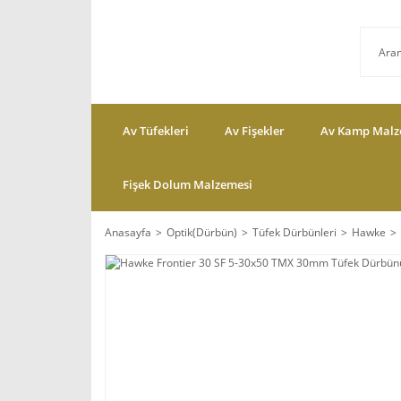
Av Tüfekleri
Av Fişekler
Av Kamp Malz
Fişek Dolum Malzemesi
Anasayfa
Optik(Dürbün)
Tüfek Dürbünleri
Hawke