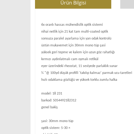
Ürün Bilgisi
6x oranlı hassas mühendislik optik sistemi
nihai netlik için 21 kat tam multi-coated optik
sonsuza paralel ayarlama için yan odak kontrolü
üstün mukavemet için 30mm mono tüp şasi
yüksek geri tepme ve kalem için uzun göz rahatlığı
kırmızı aydınlatmalı cam oymalı retikül
eyer üzerindeki rheostat, 11 seviyede parlaklık sunar
¼ "@ 100yd düşük profilli 'takılıp kalmaz' parmak ucu taretleri
hızlı odaklama gözlüğü ve yüksek torklu zumlu halka
model: 18 231
barkod: 5054492182312
genel bakiş
şasi: 30mm mono tüp
optik sistem: 5-30 ×