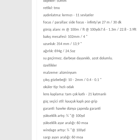
objektif: 50mm
retikıl: tmx
aydınlatma: kırmızı - 11 seviyeler
focus / parallax: side focus - infinty'ye 27 m / 30 dk
görüş alanı: m @ 100m / ft @ 100yds7.6 - 1.3m / 22.8 - 3.9ft
bakış mesafesi: 102mm / 4 "
uzunluk: 354 mm / 13,9 "
ağırlık: 694g / 24.5oz
su geçirmez, darbeye dayanıklı, azot dolumlu.
özellikler
malzeme: alüminyum
çıkış gözbebeği: 10 - 2mm / 0.4 - 0.1 "
oküler tip: hızlı odak
lens kaplama: tam çok katlı - 21 katmanlı
güç seçici stil: kauçuk kaplı poz-grip
garanti: hawke dünya çapında garanti
yükseklik artış: ¼ "@ 100yd
yükseklik ayar aralığı: 60 moa
windage artışı: ¼ "@ 100yd
sargı ayarı aralığı: 60 moa