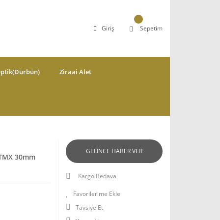
Giriş
Sepetim
ptik(Dürbün)
Ziraai Alet
GELİNCE HABER VER
0 TMX 30mm
Kargo Bedava
Tavsiye Et