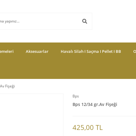
emeleri
Aksesuarlar
Havalı Silah I Saçma I Pellet I BB
O
Av Fişeği
Bps
Bps 12/34 gr.Av Fişeği
425,00 TL