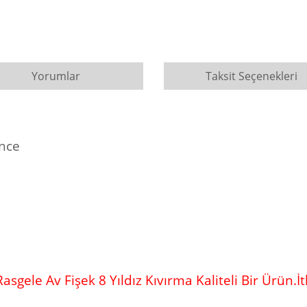
Yorumlar
Taksit Seçenekleri
nce
asgele Av Fişek 8 Yıldız Kıvırma Kaliteli Bir Ürün.İ