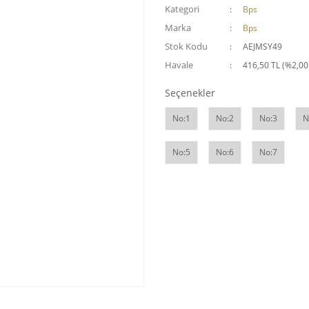
Kategori
Bps
Marka
Bps
Stok Kodu
AEJMSY49
Havale
416,50 TL (%2,00 
Seçenekler
No:1
No:2
No:3
N
No:5
No:6
No:7