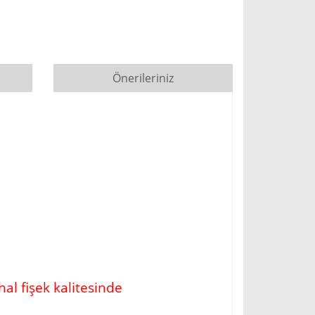
Önerileriniz
thal fişek kalitesinde