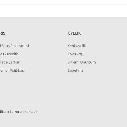
ve diğer konularda yetersiz gördüğünüz noktaları öneri formunu kullanarak tara
Bu ürüne ilk yorumu siz yapın!
RİŞ
ÜYELİK
Yorum Yaz
i Satış Sözleşmesi
Yeni Üyelik
 ve Güvenlik
Üye Girişi
 İade Şartları
Şifremi Unuttum
Veriler Politikası
Sepetiniz
Gönder
tifikası ile korunmaktadır.