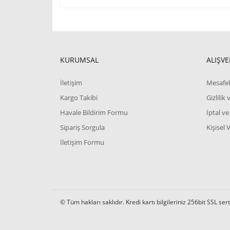
Bu ürünün fiyat bilgisi, resim, ürün açıklamalarında 
Görüş ve önerileriniz için teşekkür ederiz.
Ürün resmi kalitesiz, bozuk veya görüntülenemiyor.
KURUMSAL
ALIŞVE
Ürün açıklamasında eksik bilgiler bulunuyor.
İletişim
Mesafel
Ürün bilgilerinde hatalar bulunuyor.
Kargo Takibi
Gizlilik
Ürün fiyatı diğer sitelerden daha pahalı.
Havale Bildirim Formu
İptal ve
Bu ürüne benzer farklı alternatifler olmalı.
Sipariş Sorgula
Kişisel 
İletişim Formu
© Tüm hakları saklıdır. Kredi kartı bilgileriniz 256bit SSL ser