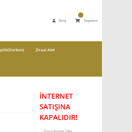
Giriş
Sepetim
ptik(Dürbün)
Ziraai Alet
İNTERNET
SATIŞINA
KAPALIDIR!