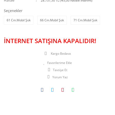
Havale
28.737,50 TL (%5,00 havale indirimi)
Seçenekler
61 Cm.Mobil Şok
66 Cm.Mobil Şok
71 Cm.Mobil Şok
İNTERNET SATIŞINA KAPALIDIR!
Kargo Bedava
Tavsiye Et
Yorum Yaz