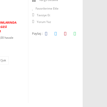
Tavsiye Et
Yorum Yaz
LIMLARINDA
LGESİ
R
Paylaş :
,00 havale
l Şok