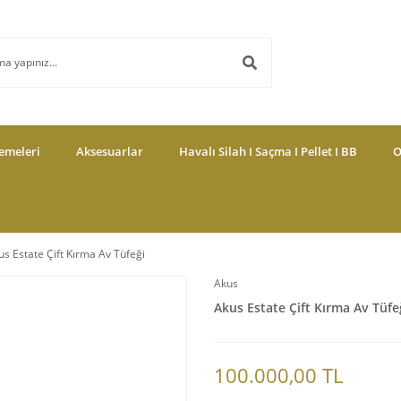
emeleri
Aksesuarlar
Havalı Silah I Saçma I Pellet I BB
O
us Estate Çift Kırma Av Tüfeği
Akus
Akus Estate Çift Kırma Av Tüfe
100.000,00 TL