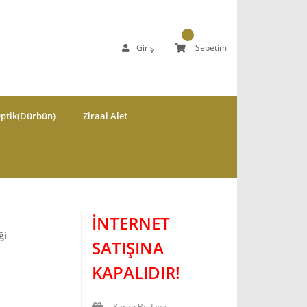
Giriş
Sepetim
ptik(Dürbün)
Ziraai Alet
İNTERNET
ği
SATIŞINA
KAPALIDIR!
Kargo Bedava