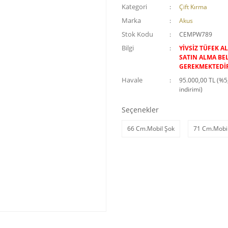
Kategori
Çift Kırma
Marka
Akus
Stok Kodu
CEMPW789
Bilgi
YİVSİZ TÜFEK A
SATIN ALMA BE
GEREKMEKTEDİ
Havale
95.000,00 TL (%5
indirimi)
Seçenekler
66 Cm.Mobil Şok
71 Cm.Mobi