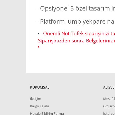
– Opsiyonel 5 özel tasarım 
– Platform lump yekpare na
Önemli Not:Tüfek siparişinizi t
Siparişinizden sonra Belgeleriniz i
Bu ürünün fiyat bilgisi, resim, ürün açıklamalarında 
Görüş ve önerileriniz için teşekkür ederiz.
Ürün resmi kalitesiz, bozuk veya görüntülenemiyor.
KURUMSAL
ALIŞVE
Ürün açıklamasında eksik bilgiler bulunuyor.
İletişim
Mesafel
Ürün bilgilerinde hatalar bulunuyor.
Kargo Takibi
Gizlilik
Ürün fiyatı diğer sitelerden daha pahalı.
Havale Bildirim Formu
İptal ve