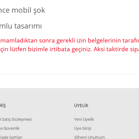
ince mobil şok
mlu tasarımı
amamladıktan sonra gerekli izin belgelerinin tara
çin lütfen bizimle irtibata geçiniz. Aksi taktirde sip
ve diğer konularda yetersiz gördüğünüz noktaları öneri formunu kullanarak tara
Bu ürüne ilk yorumu siz yapın!
RİŞ
ÜYELİK
Yorum Yaz
i Satış Sözleşmesi
Yeni Üyelik
 ve Güvenlik
Üye Girişi
 İade Şartları
Şifremi Unuttum