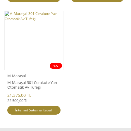
%5
M-Maraşal
M-Maraşal-301 Cerakote Yarı
Otomatik Av Tüfeği
21.375,00 TL
22.500,00 TL
İnternet Satışına Kapalı