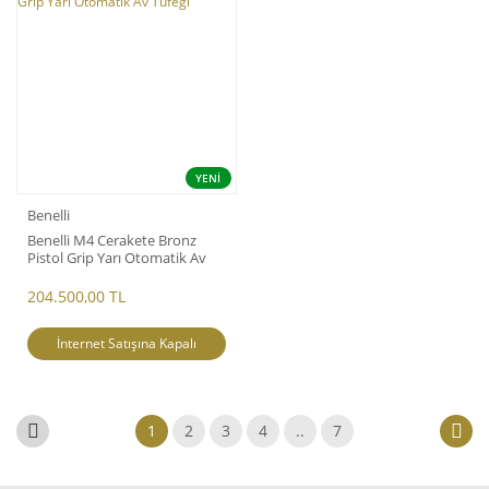
YENİ
Benelli
Benelli M4 Cerakete Bronz
Pistol Grip Yarı Otomatik Av
Tüfeği
204.500,00 TL
İnternet Satışına Kapalı
1
2
3
4
..
7